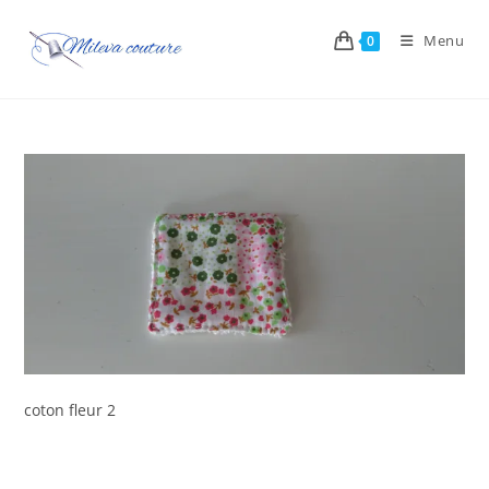
Skip
to
Menu
0
content
coton fleur 2