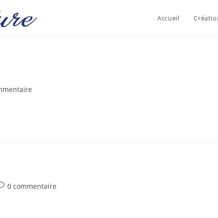
Accueil
Créatio
aires
mmentaire
300x300
on :
ommentaires
0 commentaire
e
a
ublication :