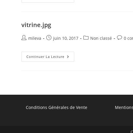
vitrine.jpg
Auteur/autrice
Publication
Post
Commen
mileva
juin 10, 2017
Non classé
0 c
de
publiée :
category:
de
la
la
publication :
Vitrine.jpg
publicat
Continuer La Lecture
Conditions Générales de Vente
Mentions
C