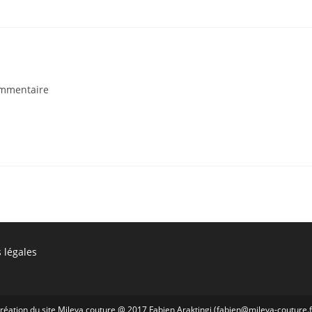
taires
ommentaire
ion :
 légales
réation du site Mileva couture @ 2017 Fabien Araktingi (fabien@mileva-couture.f