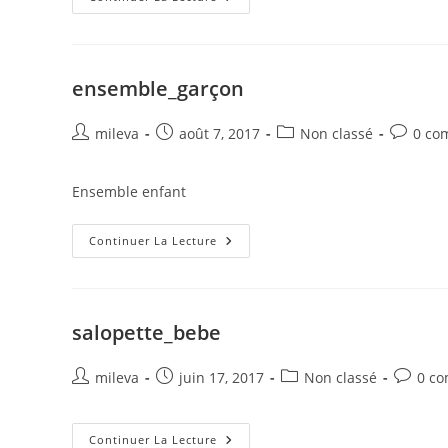
ensemble_garçon
Auteur/autrice
Publication
Post
Comment
mileva
août 7, 2017
Non classé
0 co
de
publiée :
category:
de
la
la
Ensemble enfant
publication :
publicati
Ensemble_garçon
Continuer La Lecture
salopette_bebe
Auteur/autrice
Publication
Post
Commen
mileva
juin 17, 2017
Non classé
0 c
de
publiée :
category:
de
la
la
publication :
Salopette_bebe
publicat
Continuer La Lecture