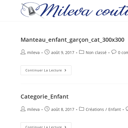
Skip
to
content
Manteau_enfant_garçon_cat_300x300
Auteur/autrice
Publication
Post
Comment
mileva
août 9, 2017
Non classé
0 co
de
publiée :
category:
de
la
la
publication :
Manteau_enfant_garçon_cat_
publicati
Continuer La Lecture
Categorie_Enfant
Auteur/autrice
Publication
Post
C
mileva
août 8, 2017
Créations
/
Enfant
de
publiée :
category:
d
la
l
publication :
Categorie_Enfant
p
Continuer La Lecture