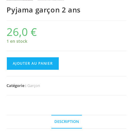
Pyjama garçon 2 ans
26,0
€
1 en stock
quantité
AJOUTER AU PANIER
de
Pyjama
garçon
Catégorie :
Garçon
2
ans
DESCRIPTION