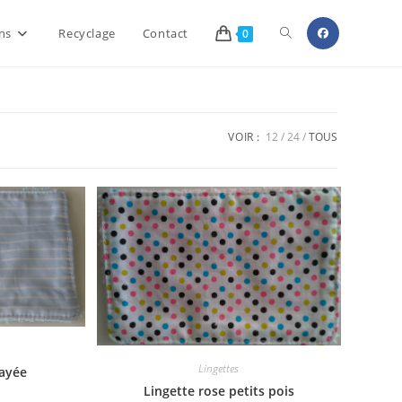
Toggle
ns
Recyclage
Contact
0
website
VOIR :
12
24
TOUS
search
Lingettes
rayée
Lingette rose petits pois