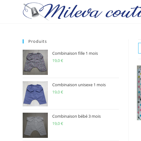
Skip
to
content
Produits
Combinaison fille 1 mois
19,0
€
Combinaison unisexe 1 mois
19,0
€
Combinaison bébé 3 mois
19,0
€