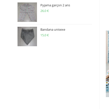
Pyjama garçon 2 ans
26,0
€
Bandana unisexe
15,0
€